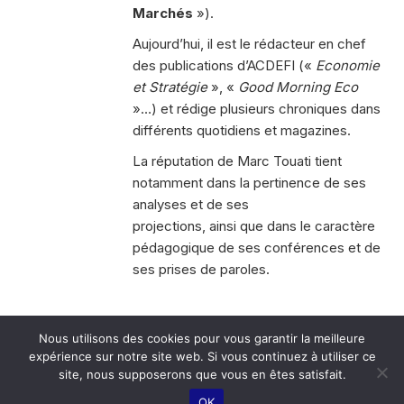
Marchés
»).
Aujourd’hui, il est le rédacteur en chef
des publications d’ACDEFI («
Economie
et Stratégie
», «
Good Morning Eco
»…) et rédige plusieurs chroniques dans
différents quotidiens et magazines.
La réputation de Marc Touati tient
notamment dans la pertinence de ses
analyses et de ses
projections, ainsi que dans le caractère
pédagogique de ses conférences et de
ses prises de paroles.
Nous utilisons des cookies pour vous garantir la meilleure
expérience sur notre site web. Si vous continuez à utiliser ce
site, nous supposerons que vous en êtes satisfait.
© LAREF 2026
MENTIONS LÉGALES
ARCHIVES
PLAN DU SITE
OK