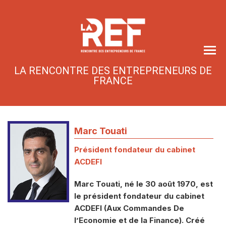
Skip
to
the
content
LA RENCONTRE DES ENTREPRENEURS DE
FRANCE
Marc Touati
Président fondateur du cabinet
ACDEFI
Marc Touati, né le 30 août 1970, est
le président fondateur du cabinet
ACDEFI (Aux Commandes De
l’Economie et de la Finance). Créé