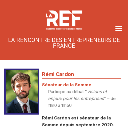
Skip
to
the
content
LA RENCONTRE DES ENTREPRENEURS DE
FRANCE
Rémi Cardon
Sénateur de la Somme
Participe au débat “
Visions et
enjeux pour les entreprises
” – de
11h10 à 11h50
Rémi Cardon est sénateur de la
Somme depuis septembre 2020.