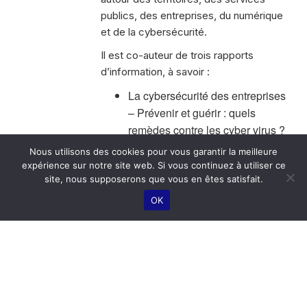
publics, des entreprises, du numérique
et de la cybersécurité.
Il est co-auteur de trois rapports
d’information, à savoir :
La cybersécurité des entreprises
– Prévenir et guérir : quels
remèdes contre les cyber virus ?
Compenser, contrôler, améliorer,
Nous utilisons des cookies pour vous garantir la meilleure
détecter : pour une Poste partout
expérience sur notre site web. Si vous continuez à utiliser ce
site, nous supposerons que vous en êtes satisfait.
et pour tous
Reprendre pour mieux
OK
entreprendre dans nos territoires
© LAREF 2026
MENTIONS LÉGALES