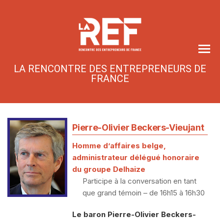
Skip
to
the
content
LA RENCONTRE DES ENTREPRENEURS DE
FRANCE
Pierre-Olivier Beckers-Vieujant
Homme d’affaires belge,
administrateur délégué honoraire
du groupe Delhaize
Participe à la conversation en tant
que grand témoin – de 16h15 à 16h30
Le baron Pierre-Olivier Beckers-