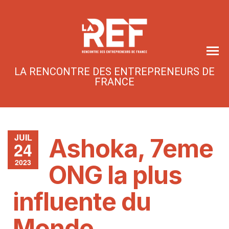
Skip
to
the
content
LA RENCONTRE DES ENTREPRENEURS DE
FRANCE
JUIL
Ashoka, 7eme
24
2023
ONG la plus
influente du
Monde