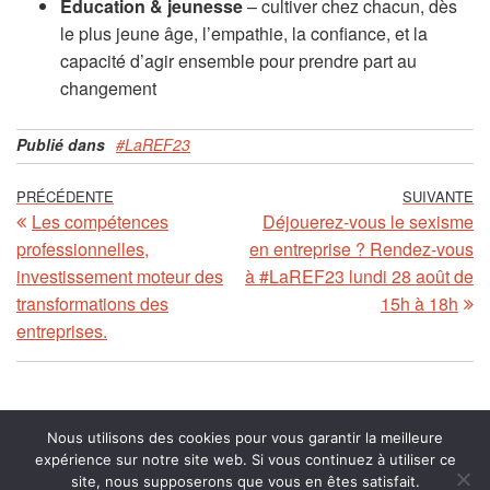
Education & jeunesse
– cultiver chez chacun, dès
le plus jeune âge, l’empathie, la confiance, et la
capacité d’agir ensemble pour prendre part au
changement
Publié dans
#LaREF23
Article
PRÉCÉDENTE
SUIVANTE
Ar
Les compétences
Déjouerez-vous le sexisme
précédent
su
Navigation
professionnelles,
en entreprise ? Rendez-vous
investissement moteur des
à #LaREF23 lundi 28 août de
de
transformations des
15h à 18h
entreprises.
l’article
Nous utilisons des cookies pour vous garantir la meilleure
expérience sur notre site web. Si vous continuez à utiliser ce
site, nous supposerons que vous en êtes satisfait.
© LAREF 2026
MENTIONS LÉGALES